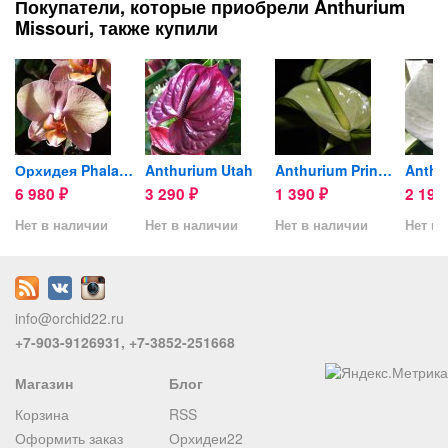
Покупатели, которые приобрели Anthurium
Missouri, также купили
 d14cм
Орхидея Phalaenopsis Legato
Anthurium Utah
Anthurium Princess Alexia Jade
Anthu
6 980
3 290
1 390
2 19
₽
₽
₽
Нет в наличии
Нет в наличии
Нет в наличии
Нет в 
info@orchid22.ru
+7-903-9126931, +7-3852-251668
Магазин
Блог
Корзина
RSS
Оформить заказ
Орхидеи22