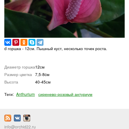
d горшка - 12см. Пышный куст, несколько точек роста.
Диаметр горшка
12см
Размер цветка
7,5-8cм
Высота
40-45см
Теги:
Anthurium
сиренево-розовый антуриум
info@orchid22.ru