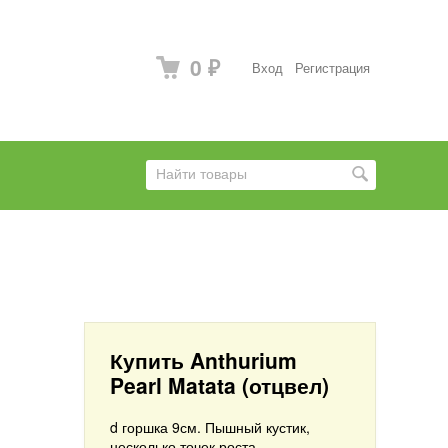
0
Вход
Регистрация
₽
Купить Anthurium
Pearl Matata (отцвел)
d горшка 9см. Пышный кустик,
несколько точек роста.