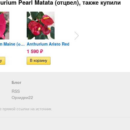
rium Pearl Matata (отцвел), также купили
Anthurium Maine (отцвел)
Anthurium Aristo Red
Замиокулькас Жук (Zenzi) d-9cм
1 590
1 290
2 890
₽
₽
Нет в 
Блог
RSS
Орхидеи22
е прямой ссылки на источник.