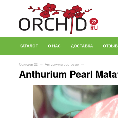
КАТАЛОГ
О НАС
ДОСТАВКА
ОТЗЫ
Орхидеи 22
→
Антуриумы сортовые
→
Anthurium Pearl Mata