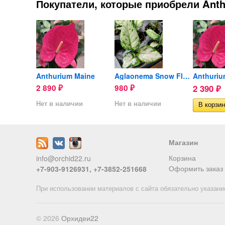
Покупатели, которые приобрели Anthu
Орхидея Dendrobium Hibiki
Anthurium Maine
Aglaonema Snow Flake (детка)
2 890
980
2 390
₽
₽
₽
ии
Нет в наличии
Нет в наличии
Магазин
Корзина
info@orchid22.ru
Оформить заказ
+7-903-9126931, +7-3852-251668
При использовании материалов с сайта обязательно указани
© 2026
Орхидеи22