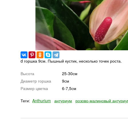
d горшка 9см. Пышный кустик, несколько точек роста.
Высота
25-30см
Диаметр горшка
9см
Размер цветка
6-7,5см
Теги:
Anthurium
антуриум
розово-малиновый антуриу