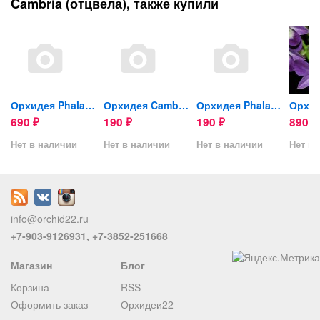
Cambria (отцвела), также купили
..
Орхидея Phalaenopsis...
Орхидея Cambria...
Орхидея Phalaenopsis...
690
190
190
890
₽
₽
₽
₽
Нет в наличии
Нет в наличии
Нет в наличии
Нет в 
info@orchid22.ru
+7-903-9126931, +7-3852-251668
Магазин
Блог
Корзина
RSS
Оформить заказ
Орхидеи22