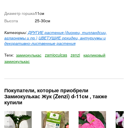
Диаметр горшка
11см
Высота
25-30см
Категории:
ДРУГИЕ растения (дионеи, тилландсии,
аглаонемы и пр.)
ЦВЕТУЩИЕ орхидеи, антуриумы и
декоративно-лиственные растения
Теги:
замиокулькас
zamioculcas
zenzi
карликовый
замиокулькас
Покупатели, которые приобрели
Замиокулькас Жук (Zenzi) d-11cм , также
купили