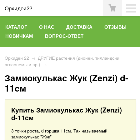
Орхидеи22
КАТАЛОГ
О НАС
ДОСТАВКА
ОТЗЫВЫ
НОВИЧКАМ
ВОПРОС-ОТВЕТ
Орхидеи 22
→
ДРУГИЕ растения (дионеи, тилландсии,
аглаонемы и пр.)
→
Замиокулькас Жук (Zenzi) d-
11cм
Купить Замиокулькас Жук (Zenzi)
d-11cм
3 точки роста, d горшка 11см. Так называемый
замиокулькас "Жук"