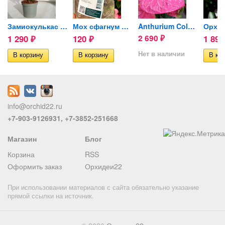
is...
Замиокулькас Жук (Zenzi) d-9cм
Мох сфагнум Орхимания 1л
Anthurium Colorado
1 290
120
2 690
1 89
₽
₽
₽
Нет в наличии
info@orchid22.ru
+7-903-9126931, +7-3852-251668
Магазин
Блог
Корзина
RSS
Оформить заказ
Орхидеи22
При использовании материалов с сайта обязательно указание
прямой ссылки на источник.