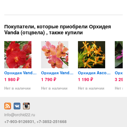
Покупатели, которые приобрели Орхидея
Vanda (отцвела) , также купили
Big...
Орхидея Vanda (отцвела)
Орхидея Vanda Gulf of Siam...
Орхидея Ascofinetia...
1 980
1 790
1 190
3 29
₽
₽
₽
Нет в наличии
Нет в наличии
Нет в наличии
Нет в 
info@orchid22.ru
+7-903-9126931, +7-3852-251668