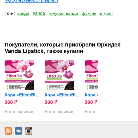
ЭКСКЛЮЗИВные орхидеи
Теги:
ванда
vanda
голубая ванда
фуксия
в крап
Покупатели, которые приобрели Орхидея
Vanda Lipstick, также купили
Кора «EffectBio™» Energy...
Кора «EffectBio™» Super...
Кора «EffectBio™» Energy...
380
380
380
380
₽
₽
₽
₽
Нет в наличии
Нет в наличии
Нет в наличии
Нет в 