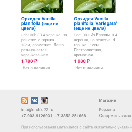
Орхидея Vanilla
Орхидея Vanilla
planifolia (еще не
planifolia 'variegata'
цвела)
(еще не цвела)
/ det-30b /
3-4 черенка, на
/ det-30 /
Из Европы. 3-4
решетке. d горшка -
черенка, на решетке. d
12см, ароматная. Легко
горшка - 12см.
размножается
Пестролистная,
черенкованием.
ароматная.
1 790
1 980
₽
₽
Нет в наличии
Нет в наличии
Магазин
Корзина
info@orchid22.ru
Оформить заказ
+7-903-9126931, +7-3852-251668
При использовании материалов с сайта обязательно указани