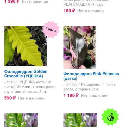
1 390
Нет в наличии
₽
РЕАНИМАШКА (1 лист)
190
Нет в наличии
₽
Скидка!
Филодендрон Golden
Филодендрон Pink Princess
Crocodile (УЦЕНКА)
(детка)
/ dr-183 /
УЦЕНКА (есть 1-2
/ dr-156b /
Из Европы , 1 точка
листа) Из Азии, 1 точка роста,
роста, d горшка 6см
грунт мох, d горшка 8см.
1 190
Нет в наличии
₽
590
Нет в наличии
₽