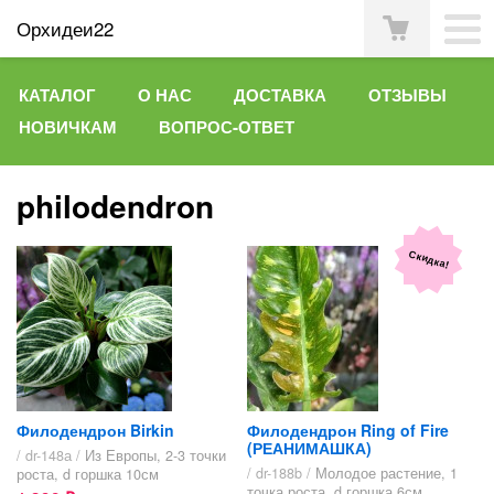
Орхидеи22
КАТАЛОГ
О НАС
ДОСТАВКА
ОТЗЫВЫ
НОВИЧКАМ
ВОПРОС-ОТВЕТ
philodendron
Скидка!
Филодендрон Birkin
Филодендрон Ring of Fire
(РЕАНИМАШКА)
/ dr-148а /
Из Европы, 2-3 точки
/ dr-188b /
Молодое растение, 1
роста, d горшка 10см
точка роста, d горшка 6см.