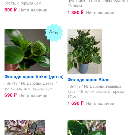
грунт мох, d горшка 8см. Высота
роста, d горшка 6см
25-30см
690
Нет в наличии
₽
1 390
Нет в наличии
₽
ДЕТКА
Филодендрон Birkin (детка)
Филодендрон Atom
/ dr-148 /
Из Европы, детка, 1
/ dr-178 /
Из Европы, пышный
точка роста, d горшка 6см
куст, 4-5 точек роста, d горшка
690
Нет в наличии
₽
17см.
1 690
Нет в наличии
₽