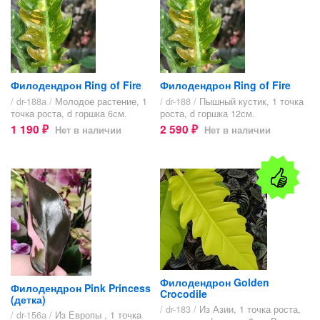
Филодендрон Ring of Fire
Филодендрон Ring of Fire
/ dr-188а /
Молодое растение, 1
/ dr-188 /
Пышный кустик, 1 точка
точка роста, d горшка 6см.
роста, d горшка 12см.
1 190
2 590
Нет в наличии
Нет в наличии
₽
₽
Филодендрон Golden
Филодендрон Pink Princess
Crocodile
(детка)
/ dr-183 /
Из Азии, 1 точка роста,
/ dr-156а /
Из Европы , 1 точка