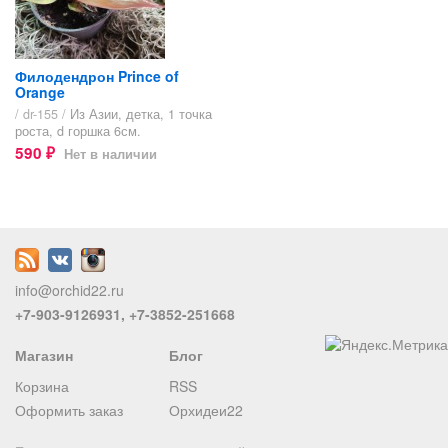
Филодендрон Prince of
Orange
/ dr-155 /
Из Азии, детка, 1 точка
роста, d горшка 6см.
590
Нет в наличии
₽
info@orchid22.ru
+7-903-9126931, +7-3852-251668
Магазин
Блог
Корзина
RSS
Оформить заказ
Орхидеи22