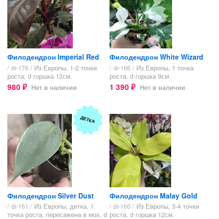
Филодендрон Imperial Red
Филодендрон White Wizard
/ dr-176 /
Из Европы, 1-2 точки
/ dr-166 /
Из Европы, 1 точка
роста, d горшка 12см.
роста, d горшка 9см.
980
1 390
Нет в наличии
Нет в наличии
₽
₽
ДЕТКА
Филодендрон Silver Dust
Филодендрон Malay Gold
/ dr-161 /
Из Европы, детка, 1
/ dr-160 /
Из Европы, 3-4 точки
точка роста, пересажена в мох, d
роста, d горшка 12см.