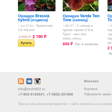
Орхидея Brassia
Орхидея Vanda Two
Ор
hybrid (отцвела)
Tone (сеянец)
To
/ onc-213а /
Ароматная.
/ det-57 /
2 сеянца в
/ v
3-5 пбульб
одном горшке d 5см.
ко
Грунт - мох или
ра
2 190
2 590
₽
₽
кокос.чипсы
кр
де
890
Нет в наличии
₽
2 
Н
Магазин
Корзина
info@orchid22.ru
Оформить заказ
+7-903-9126931, +7-3852-251668
При использовании материалов с сайта обязательно указани