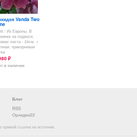
хидея Vanda Two
ne
98 /
Из Европы. В
рзинке на подвесе,
змах листа - 24см. +
упная, прикорневая
тка
980
₽
ет в наличии
Блог
RSS
Орхидеи22
е прямой ссылки на источник.