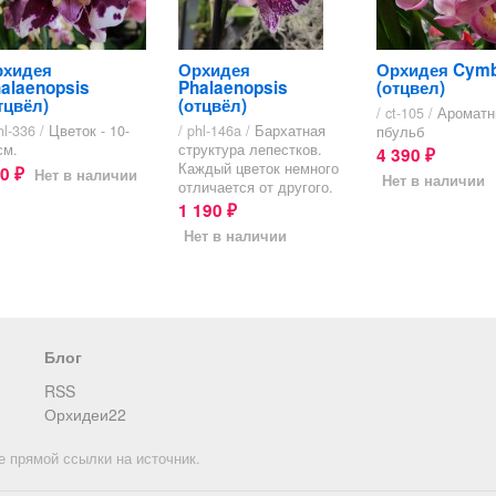
рхидея
Орхидея
Орхидея Cymb
alaenopsis
Phalaenopsis
(отцвел)
тцвёл)
(отцвёл)
/ ct-105 /
Ароматн
hl-336 /
Цветок - 10-
/ phl-146a /
Бархатная
пбульб
см.
структура лепестков.
4 390
₽
Каждый цветок немного
80
Нет в наличии
₽
Нет в наличии
отличается от другого.
1 190
₽
Нет в наличии
Блог
RSS
Орхидеи22
е прямой ссылки на источник.