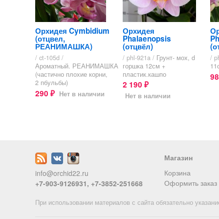
Орхидея Cymbidium
Орхидея
О
(отцвел,
Phalaenopsis
Ph
РЕАНИМАШКА)
(отцвёл)
(о
/ ct-105d /
/ phl-921a /
Грунт- мох, d
/ p
Ароматный. РЕАНИМАШКА
горшка 12см +
11
(частично плохие корни,
пластик.кашпо
9
2 пбульбы)
2 190
₽
290
Нет в наличии
₽
Нет в наличии
Магазин
Корзина
info@orchid22.ru
Оформить заказ
+7-903-9126931, +7-3852-251668
При использовании материалов с сайта обязательно указани