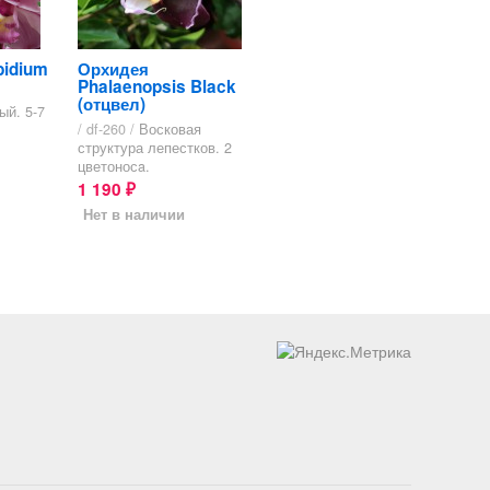
idium
Орхидея
Phalaenopsis Black
(отцвел)
ый. 5-7
/ df-260 /
Восковая
структура лепестков. 2
цветоносa.
1 190
₽
Нет в наличии