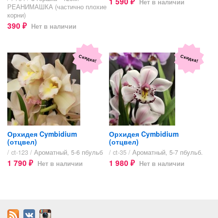
1 590
Нет в наличии
₽
РЕАНИМАШКА (частично плохие
корни)
390
Нет в наличии
₽
Скидка!
Скидка!
Орхидея Cymbidium
Орхидея Cymbidium
(отцвел)
(отцвел)
/ ct-123 /
Ароматный, 5-6 пбульб
/ ct-35 /
Ароматный, 5-7 пбульб.
1 790
1 980
Нет в наличии
Нет в наличии
₽
₽