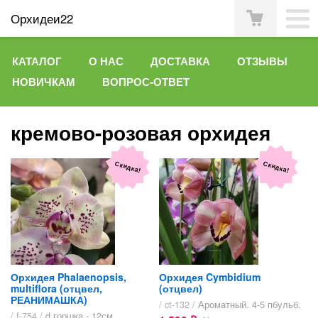
Орхидеи22
КАТАЛОГ
О НАС
ДОСТАВКА
ОТЗЫВЫ
НОВИЧКАМ
ВОПРОС-ОТВЕТ
кремово-розовая орхидея
Скидка!
Скидка!
Орхидея Phalaenopsis,
Орхидея Cymbidium
multiflora (отцвел,
(отцвел)
РЕАНИМАШКА)
/ ct-132 /
Ароматный. 4-5 пбульб.
/ f-754 /
d горшка - 12см.