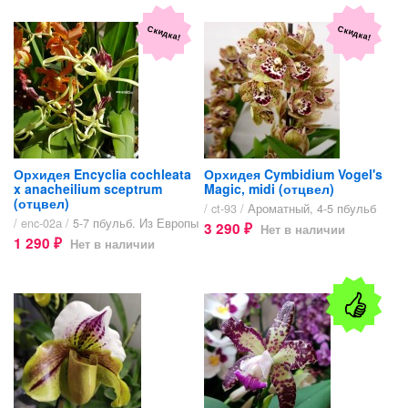
Скидка!
Скидка!
Орхидея Encyclia cochleata
Орхидея Cymbidium Vogel's
x anacheilium sceptrum
Magic, midi (отцвел)
(отцвел)
/ ct-93 /
Ароматный, 4-5 пбульб
/ enc-02а /
5-7 пбульб. Из Европы
3 290
Нет в наличии
₽
1 290
Нет в наличии
₽