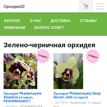
Орхидеи22
КАТАЛОГ
О НАС
ДОСТАВКА
ОТЗЫВЫ
НОВИЧКАМ
ВОПРОС-ОТВЕТ
Зелено-черничная орхидея
Скидка!
Скидка!
Орхидея Phalaenopsis
Орхидея Phalaenopsis Deep
Amadora (отцвел,
Secret, midi (отцвел)
РЕАНИМАШКА*)
/ phl-757а /
Ароматный. d горшка
/ phl-207a /
РЕАНИМАШКА
9см