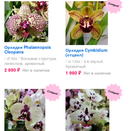
Скидка!
Орхидея Phalaenopsis
Орхидея Cymbidium
Cleopatra
(отцвел)
/ df-99a /
Восковая структура
/ ct-139a /
3-4 пбульб.
лепестков, ароматный.
Ароматный.
2 890
Нет в наличии
₽
1 980
Нет в наличии
₽
Скидка!
Скидка!