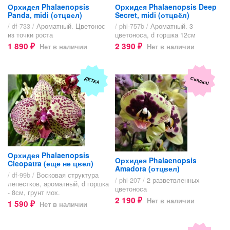
Орхидея Phalaenopsis
Орхидея Phalaenopsis Deep
Panda, midi (отцвел)
Secret, midi (отцвёл)
/ df-733 /
Ароматный. Цветонос
/ phl-757b /
Ароматный. 3
из точки роста
цветоноса, d горшка 12см
1 890
2 390
Нет в наличии
Нет в наличии
₽
₽
Скидка!
ДЕТКА
Орхидея Phalaenopsis
Орхидея Phalaenopsis
Cleopatra (еще не цвел)
Amadora (отцвел)
/ df-99b /
Восковая структура
/ phl-207 /
2 разветвленных
лепестков, ароматный, d горшка
цветоноса
- 8см, грунт мох.
2 190
Нет в наличии
₽
1 590
Нет в наличии
₽