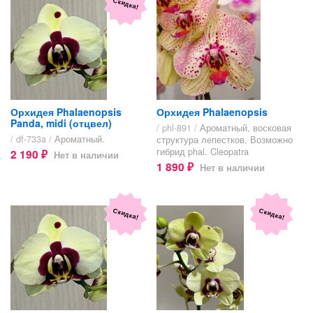
Скидка!
Орхидея Phalaenopsis
Орхидея Phalaenopsis
Panda, midi (отцвел)
/ phl-891 /
Ароматный, восковая
/ df-733a /
Ароматный.
структура лепестков. Возможно
гибрид phal. Cleopatra
2 190
Нет в наличии
₽
1 890
Нет в наличии
₽
Скидка!
Скидка!