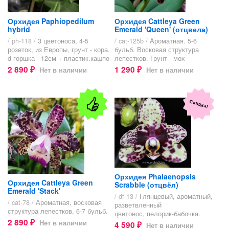
Орхидея Paphiopedilum
Орхидея Cattleya Green
hybrid
Emerald 'Queen' (отцвела)
/ ph-118 /
3 цветоноса, 4-5
/ cat-125b /
Ароматная. 5-6
розеток, из Европы, грунт - кора.
бульб. Восковая структура
d горшка - 12см + пластик.кашпо
лепестков. Грунт - мох
2 890
1 290
Нет в наличии
Нет в наличии
₽
₽
Скидка!
Орхидея Phalaenopsis
Орхидея Cattleya Green
Scrabble (отцвёл)
Emerald 'Stack'
/ df-13 /
Глянцевый, ароматный,
/ cat-78 /
Ароматная, восковая
разветвленный
структура лепестков, 6-7 бульб.
цветонос, пелорик-бабочка.
2 890
Нет в наличии
4 590
₽
Нет в наличии
₽