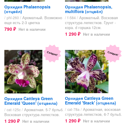
Орхидея Phalaenopsis
Орхидея Phalaenopsis,
(отцвёл)
multiflora (отцвёл)
/ phl-260 /
Ароматный. Возможно
/ f-584 /
Ароматный. Восковая
еще есть 2-3 цветка
структура лепестков. Грунт -
кора. d горшка 12см.
790
Нет в наличии
₽
1 290
Нет в наличии
₽
Скидка!
Скидка!
Орхидея Cattleya Green
Орхидея Cattleya Green
Emerald 'Stack' (отцвела)
Emerald 'Queen' (отцвела)
/ cat-78a /
Ароматная, восковая
/ cat-125c /
Ароматная. 5-7 бульб.
структура лепестков, 6-7 бульб.
Восковая структура лепестков.
1 290
1 290
Нет в наличии
Нет в наличии
₽
₽