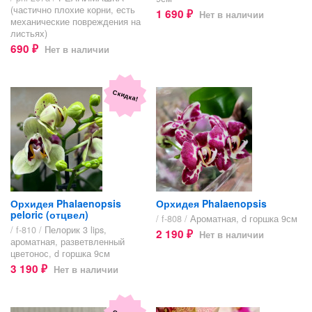
(частично плохие корни, есть
1 690
Нет в наличии
₽
механические повреждения на
листьях)
690
Нет в наличии
₽
Скидка!
Орхидея Phalaenopsis
Орхидея Phalaenopsis
peloric (отцвел)
/ f-808 /
Ароматная, d горшка 9см
/ f-810 /
Пелорик 3 lips,
2 190
Нет в наличии
₽
ароматная, разветвленный
цветонос, d горшка 9см
3 190
Нет в наличии
₽