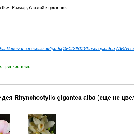
а 8см. Размер, близкий к цветению.
еи Ванды и вандовые гибриды
ЭКСКЛЮЗИВные орхидеи
АЗИАтс
s
ринхостилис
ея Rhynchostylis gigantea alba (еще не цвел