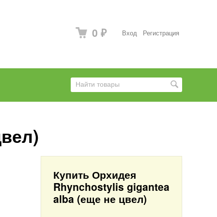
0
Вход
Регистрация
₽
цвел)
Купить Орхидея
Rhynchostylis gigantea
alba (еще не цвел)