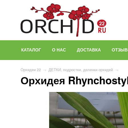
КАТАЛОГ
О НАС
ДОСТАВКА
ОТЗЫ
Орхидеи 22
→
ДЕТКИ, подростки, деленки орхидей
→
Орхидея Rhynchostyli