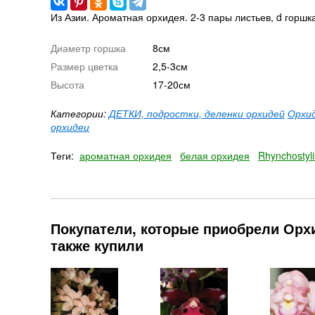
Из Азии. Ароматная орхидея. 2-3 пары листьев, d горшк
Диаметр горшка
8см
Размер цветка
2,5-3см
Высота
17-20см
Категории:
ДЕТКИ, подростки, деленки орхидей
Орхид
орхидеи
Теги:
ароматная орхидея
белая орхидея
Rhynchostyli
Покупатели, которые приобрели Орхид
также купили