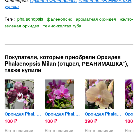
Категории:
Орхидеи Фаленопсисы
Растения РЕАНИМАШКИ,
уценка
Теги:
phalaenopsis
фаленопсис
ароматная орхидея
желто-
зеленая орхидея
темно-желтая губа
Покупатели, которые приобрели Орхидея
Phalaenopsis Milan (отцвел, РЕАНИМАШКА*),
также купили
...
Орхидея Phal. Kaoda Twinkle...
Орхидея Phal.Hualien Pink...
Орхидея Phalaenopsis Golden...
100
100
390
100
₽
₽
₽
₽
Нет в наличии
Нет в наличии
Нет в наличии
Нет в 