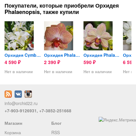
Покупатели, которые приобрели Орхидея
Phalaenopsis, также купили
Орхидея Cymbidium Sarah...
Орхидея Phalaenopsis...
Орхидея Phalaenopsis,...
4 590
2 390
590
6 59
₽
₽
₽
Нет в наличии
Нет в наличии
Нет в наличии
Нет в 
info@orchid22.ru
+7-903-9126931, +7-3852-251668
Магазин
Блог
Корзина
RSS