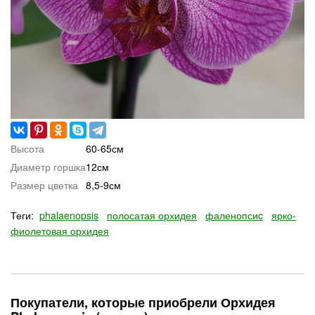
Высота
60-65см
Диаметр горшка
12см
Размер цветка
8,5-9см
Теги:
phalaenopsis
полосатая орхидея
фаленопсиc
ярко-
фиолетовая орхидея
Покупатели, которые приобрели Орхидея