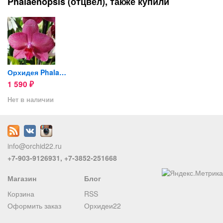
Phalaenopsis (отцвел), также купили
appy...
Орхидея Phalaenopsis Happy...
1 590
₽
Нет в наличии
info@orchid22.ru
+7-903-9126931, +7-3852-251668
appy...
Магазин
Блог
Корзина
RSS
Оформить заказ
Орхидеи22