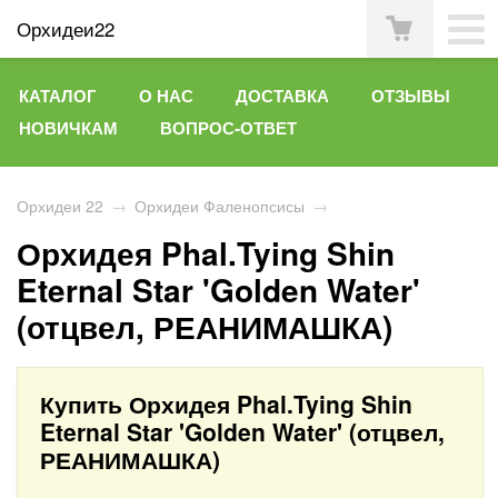
Орхидеи22
КАТАЛОГ
О НАС
ДОСТАВКА
ОТЗЫВЫ
НОВИЧКАМ
ВОПРОС-ОТВЕТ
Орхидеи 22
→
Орхидеи Фаленопсисы
→
Орхидея Phal.Tying Shin
Eternal Star 'Golden Water'
(отцвел, РЕАНИМАШКА)
Купить Орхидея Phal.Tying Shin
Eternal Star 'Golden Water' (отцвел,
РЕАНИМАШКА)