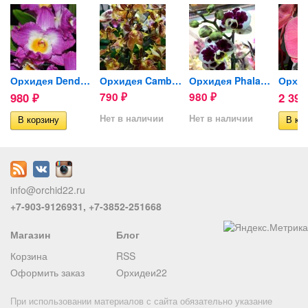
ig Lip
Орхидея Dendrobium Comet...
Орхидея Cambria (отцвела)
Орхидея Phalaenopsis midi...
980
790
980
2 39
₽
₽
₽
Нет в наличии
Нет в наличии
info@orchid22.ru
+7-903-9126931, +7-3852-251668
Магазин
Блог
Корзина
RSS
Оформить заказ
Орхидеи22
При использовании материалов с сайта обязательно указание