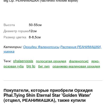
Big Lip. РЕАНИМАШКА (частично плохие корни)
Высота
50-55см
Диаметр горшка
12см
Размер цветка
8-8,5см
Категории:
Орхидеи Фаленопсисы
Растения РЕАНИМАШКИ,
уценка
Теги:
phalaenopsis
полосатая орхидея
фаленопсиc
ярко-
розовая губа
big lip
биг лип
оранжево-малиновая орхидея
Покупатели, которые приобрели Орхидея
Phal.Tying Shin Eternal Star 'Golden Water'
(отцвел, РЕАНИМАШКА), также купили