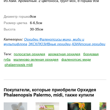
Из Азии. Ароматный. 2 цветоноса, грунт мох, d горшка 9см
Диаметр горшка
9см
Размер цветка
6-6,5см
Высота
30-35см
Категории:
Орхидеи Фаленопсисы мини, миди и
мультифлора
ЭКСКЛЮЗИВные орхидеи
АЗИАтские орхидеи
Теги:
полосатая орхидея
ароматная орхидея
бордовая
губа
малиново-зеленая орхидея
фаленопсис миди
phalaenopsis midi
Покупатели, которые приобрели Орхидея
Phalaenopsis Palermo, midi, также купили