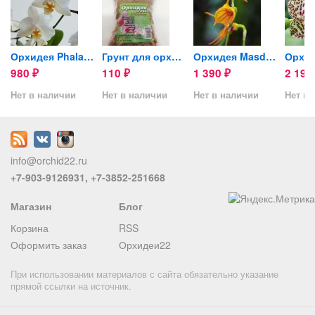
mbria
Орхидея Phalaenopsis Soft...
Грунт для орхидей
Орхидея Masdevallia
980
110
1 390
2 19
₽
₽
₽
Нет в наличии
Нет в наличии
Нет в наличии
Нет в 
info@orchid22.ru
+7-903-9126931, +7-3852-251668
Магазин
Блог
Корзина
RSS
Оформить заказ
Орхидеи22
При использовании материалов с сайта обязательно указание
прямой ссылки на источник.