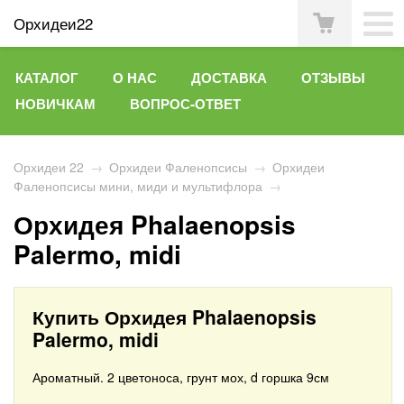
Орхидеи22
КАТАЛОГ
О НАС
ДОСТАВКА
ОТЗЫВЫ
НОВИЧКАМ
ВОПРОС-ОТВЕТ
Орхидеи 22
→
Орхидеи Фаленопсисы
→
Орхидеи
Фаленопсисы мини, миди и мультифлора
→
Орхидея Phalaenopsis
Palermo, midi
Купить Орхидея Phalaenopsis
Palermo, midi
Ароматный. 2 цветоноса, грунт мох, d горшка 9см