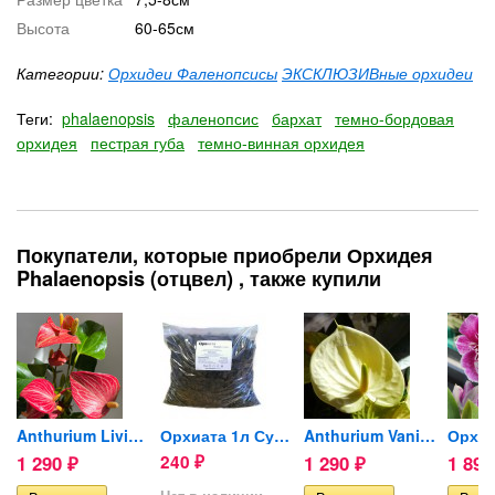
Высота
60-65см
Категории:
Орхидеи Фаленопсисы
ЭКСКЛЮЗИВные орхидеи
Теги:
phalaenopsis
фаленопсис
бархат
темно-бордовая
орхидея
пестрая губа
темно-винная орхидея
Покупатели, которые приобрели Орхидея
Phalaenopsis (отцвел) , также купили
Anthurium Livium Red Micro...
Орхиата 1л Супер (кора для...
Anthurium Vanilla (отцвел)
1 290
240
1 290
1 89
₽
₽
₽