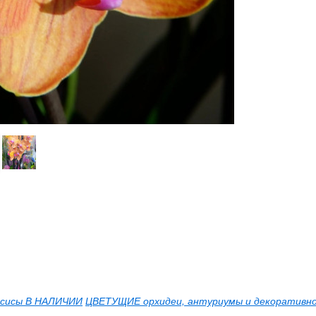
сисы В НАЛИЧИИ
ЦВЕТУЩИЕ орхидеи, антуриумы и декоративно