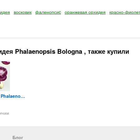
хидея
восковик
фаленопсиc
оранжевая орхидея
красно-фиоле
дея Phalaenopsis Bologna , также купили
Орхидея Phalaenopsis (отцвёл)
Anthurium Lili pink (отцвел)
Орхидея Phalaenopsis (отцвёл)
1 290
2 190
2 390
₽
₽
личии
Нет в наличии
Нет в 
Блог