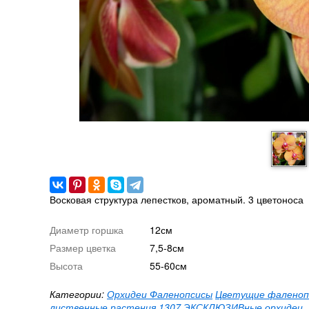
Восковая структура лепестков, ароматный. 3 цветоноса
Диаметр горшка
12см
Размер цветка
7,5-8см
Высота
55-60см
Категории:
Орхидеи Фаленопсисы
Цветущие фаленоп
лиственные растения
1307
ЭКСКЛЮЗИВные орхидеи