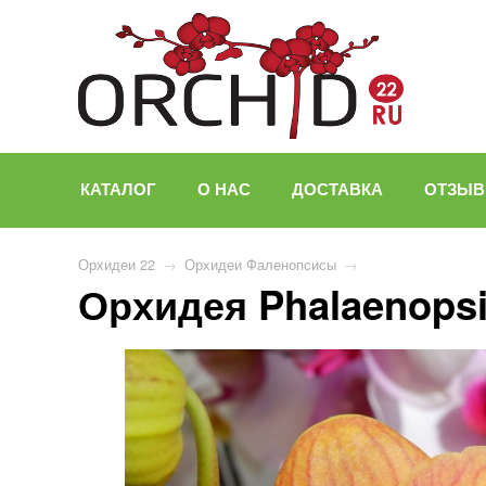
КАТАЛОГ
О НАС
ДОСТАВКА
ОТЗЫ
Орхидеи 22
→
Орхидеи Фаленопсисы
→
Орхидея Phalaenopsi