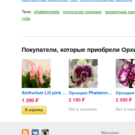
Теги:
phalaenopsis
полосатая орхидея
ароматная ор
губа
Покупатели, которые приобрели Орхи
Орхидея Phalaenopsis (отцвёл)
Anthurium Lili pink (отцвел)
Орхидея Phalaenopsis (отцвёл)
1 290
2 190
2 390
₽
₽
₽
ии
Нет в наличии
Нет в на
Магазин