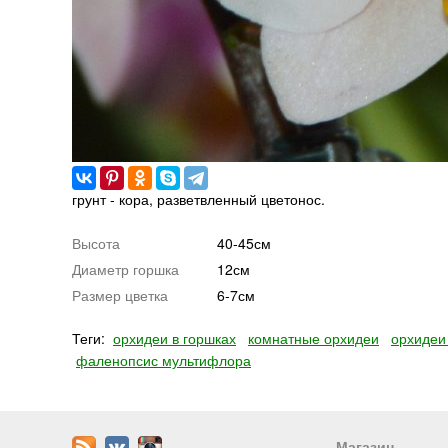
грунт - кора, разветвленный цветонос.
Высота
40-45см
Диаметр горшка
12см
Размер цветка
6-7см
Теги:
орхидеи в горшках
комнатные орхидеи
орхидеи
фаленопсис мультифлора
Магазин