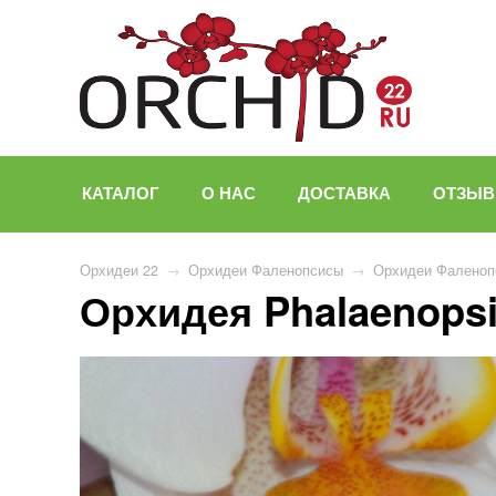
КАТАЛОГ
О НАС
ДОСТАВКА
ОТЗЫ
Орхидеи 22
→
Орхидеи Фаленопсисы
→
Орхидеи Фаленоп
Орхидея Phalaenopsis