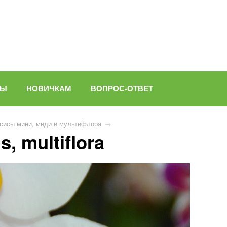
ВЫ
НОВИЧКАМ
ВОПРОС-ОТВЕТ
сисы мини, миди и мультифлора
→
, multiflora