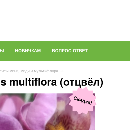
ВЫ
НОВИЧКАМ
ВОПРОС-ОТВЕТ
сисы мини, миди и мультифлора
→
 multiflora (отцвёл)
Скидка!