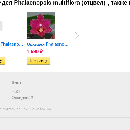
ея Phalaenopsis multiflora (отцвёл) , также
Орхидея Phalaenopsis...
Орхидея Phalaenopsis Sogo...
Орхидея Phalaenopsis...
1 690
1 190
100
₽
₽
₽
Нет в наличии
Нет в 
Блог
RSS
Орхидеи22
е прямой ссылки на источник.