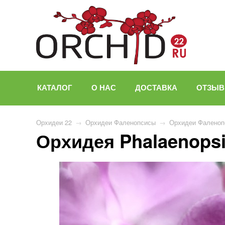
КАТАЛОГ
О НАС
ДОСТАВКА
ОТЗЫ
Орхидеи 22
→
Орхидеи Фаленопсисы
→
Орхидеи Фаленоп
Орхидея Phalaenopsis