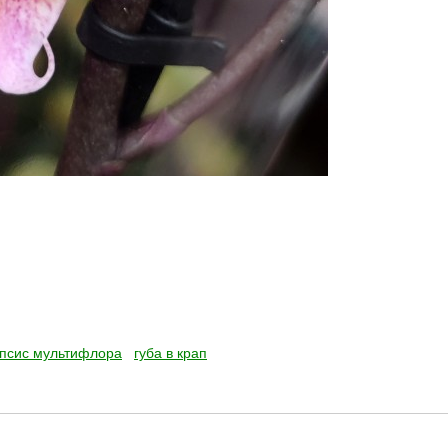
псис мультифлора
губа в крап