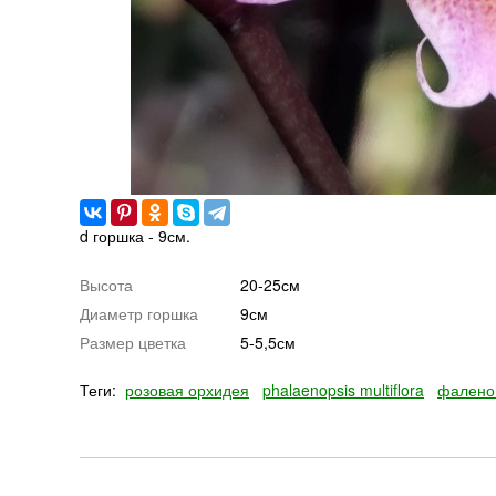
d горшка - 9см.
Высота
20-25см
Диаметр горшка
9см
Размер цветка
5-5,5см
Теги:
розовая орхидея
phalaenopsis multiflora
фалено