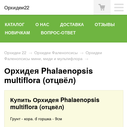
Орхидеи22
КАТАЛОГ
О НАС
ДОСТАВКА
ОТЗЫВЫ
НОВИЧКАМ
ВОПРОС-ОТВЕТ
Орхидеи 22
→
Орхидеи Фаленопсисы
→
Орхидеи
Фаленопсисы мини, миди и мультифлора
→
Орхидея Phalaenopsis
multiflora (отцвёл)
Купить Орхидея Phalaenopsis
multiflora (отцвёл)
Грунт - кора. d горшка - 9см