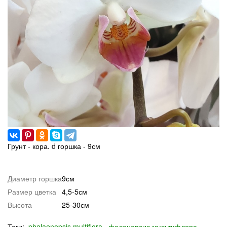
Грунт - кора. d горшка - 9см
Диаметр горшка
9см
Размер цветка
4,5-5см
Высота
25-30см
Теги:
phalaenopsis multiflora
фаленопсис мультифлора