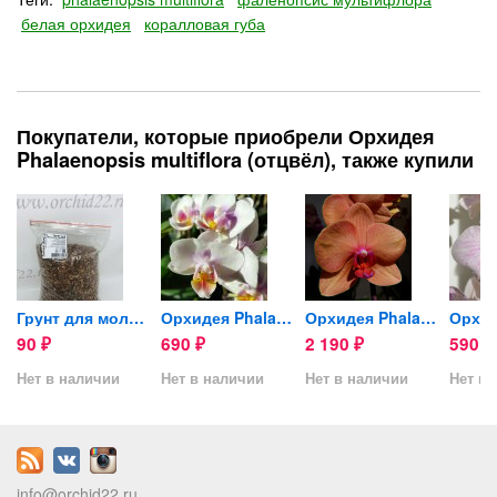
белая орхидея
коралловая губа
Покупатели, которые приобрели Орхидея
Phalaenopsis multiflora (отцвёл), также купили
идей 2 л
Грунт для молодых орхидей 2л
Орхидея Phalaenopsis,...
Орхидея Phalaenopsis Asian...
90
690
2 190
590
₽
₽
₽
₽
Нет в наличии
Нет в наличии
Нет в наличии
Нет в 
info@orchid22.ru