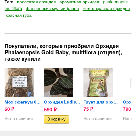
Теги:
полосатая орхидея
ароматная орхидея
phalaenopsis
multiflora
фаленопсис мультифлора
желто-красная орхидея
красная губа
Покупатели, которые приобрели Орхидея
Phalaenopsis Gold Baby, multiflora (отцвел),
также купили
Мох сфагнум 0,5л
Орхидея Ludisia Discolor...
Грунт для орхидей
60
590
75
790
₽
₽
₽
₽
Нет в наличии
Нет в наличии
Нет в 