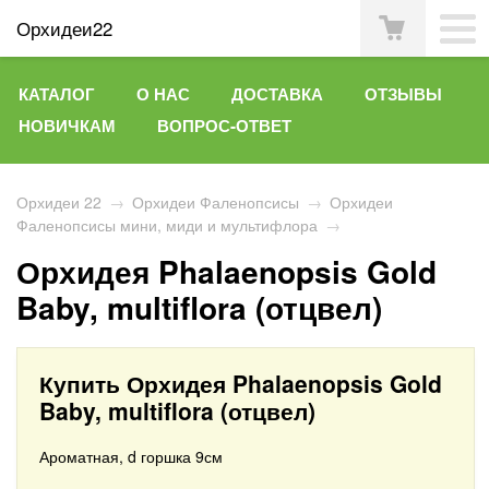
Орхидеи22
КАТАЛОГ
О НАС
ДОСТАВКА
ОТЗЫВЫ
НОВИЧКАМ
ВОПРОС-ОТВЕТ
Орхидеи 22
→
Орхидеи Фаленопсисы
→
Орхидеи
Фаленопсисы мини, миди и мультифлора
→
Орхидея Phalaenopsis Gold
Baby, multiflora (отцвел)
Купить Орхидея Phalaenopsis Gold
Baby, multiflora (отцвел)
Ароматная, d горшка 9см