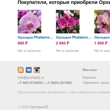
Покупатели, которые приобрели Орхид
Орхидея Phalaenopsis...
Орхидея Phalaenopsis San...
Орхидея Phalaenopsis...
980
2 890
1 890
₽
₽
₽
ии
Нет в наличии
Нет в наличии
Нет в на
Магазин
Корзина
info@orchid22.ru
Оформить заказ
+7-903-9126931, +7-3852-251668
При использовании материалов с сайта обязательно указани
© 2026
Орхидеи22