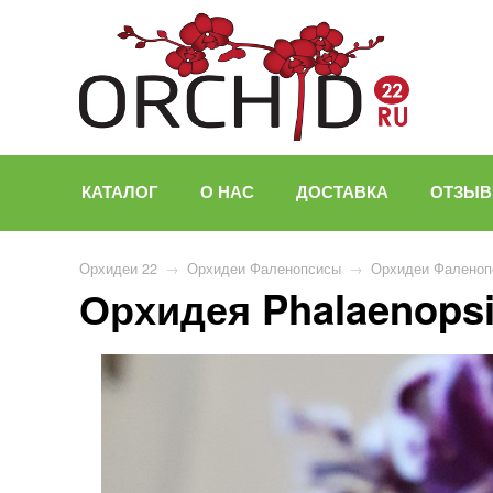
КАТАЛОГ
О НАС
ДОСТАВКА
ОТЗЫ
Орхидеи 22
→
Орхидеи Фаленопсисы
→
Орхидеи Фаленоп
Орхидея Phalaenopsis