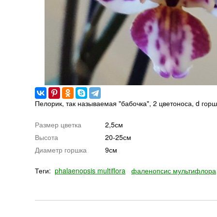
Пелорик, так называемая "бабочка", 2 цветоноса, d горш
Размер цветка
2,5см
Высота
20-25см
Диаметр горшка
9см
Теги:
phalaenopsis multiflora
фаленопсис мультифлора