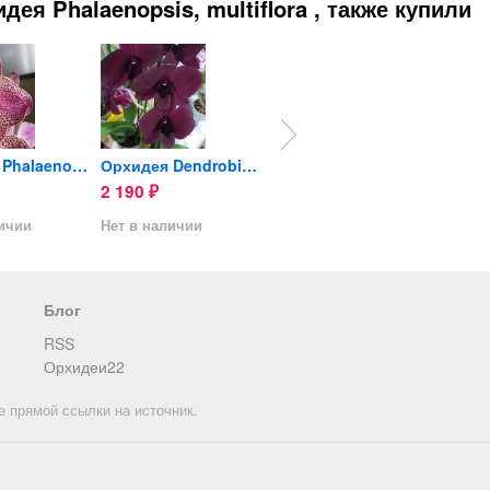
ея Phalaenopsis, multiflora , также купили
Орхидея Phalaenopsis Kleo's...
Орхидея Dendrobium Thailand...
Орхидея Cattleya (отцвела)
2 190
690
690
₽
₽
₽
личии
Нет в наличии
Нет в наличии
Нет в 
Блог
RSS
Орхидеи22
е прямой ссылки на источник.