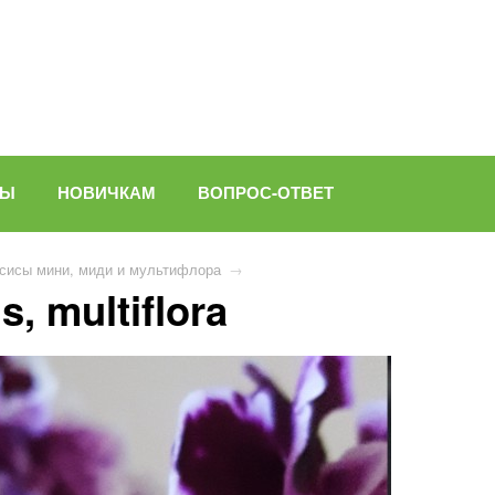
ВЫ
НОВИЧКАМ
ВОПРОС-ОТВЕТ
сисы мини, миди и мультифлора
→
, multiflora