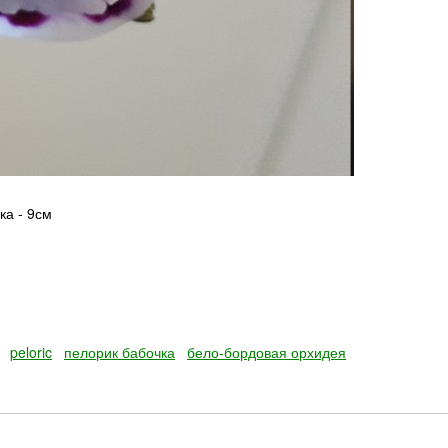
ка - 9см
peloric
пелорик бабочка
бело-бордовая орхидея