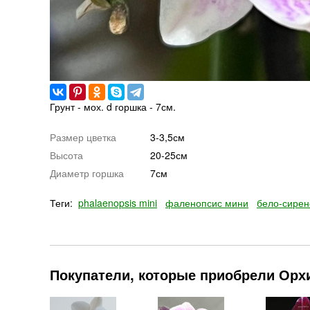
Грунт - мох. d горшка - 7см.
Размер цветка
3-3,5см
Высота
20-25см
Диаметр горшка
7см
Теги:
phalaenopsis mini
фаленопсис мини
бело-сирен
Покупатели, которые приобрели Орхид