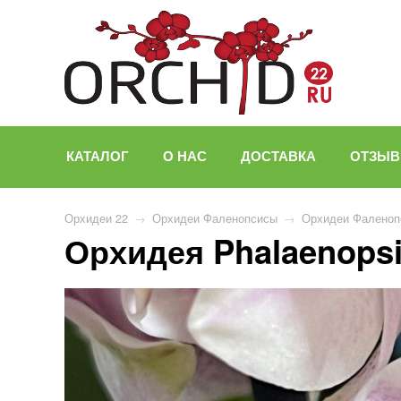
КАТАЛОГ
О НАС
ДОСТАВКА
ОТЗЫ
Орхидеи 22
→
Орхидеи Фаленопсисы
→
Орхидеи Фаленоп
Орхидея Phalaenopsi