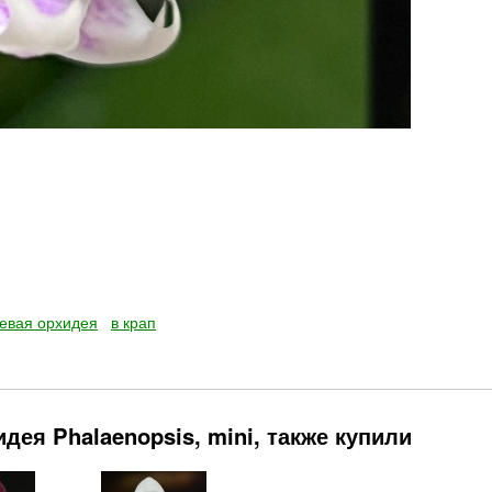
евая орхидея
в крап
ея Phalaenopsis, mini, также купили