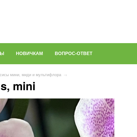
ВЫ
НОВИЧКАМ
ВОПРОС-ОТВЕТ
сисы мини, миди и мультифлора
→
s, mini