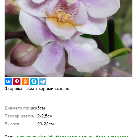
d горшка - 5см + керамич.кашпо
Диаметр горшка
5см
Размер цветка
2-2,5см
Высота
20-22см
Теги:
phalaenopsis mini
фаленопсис мини
бело-сиреневая