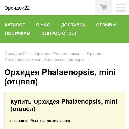
Орхидеи22
КАТАЛОГ
О НАС
ДОСТАВКА
ОТЗЫВЫ
НОВИЧКАМ
ВОПРОС-ОТВЕТ
Орхидеи 22
→
Орхидеи Фаленопсисы
→
Орхидеи
Фаленопсисы мини, миди и мультифлора
→
Орхидея Phalaenopsis, mini
(отцвел)
Купить Орхидея Phalaenopsis, mini
(отцвел)
d горшка - 5см + керамич.кашпо