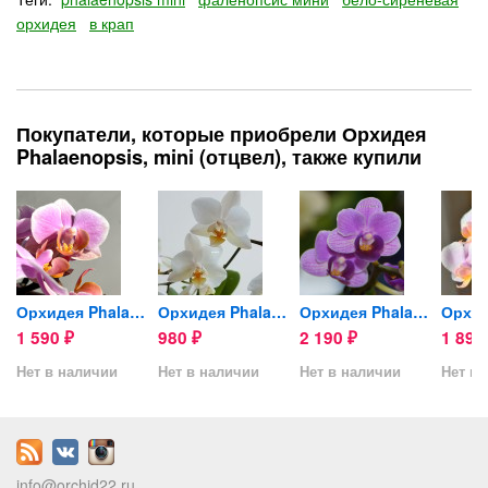
орхидея
в крап
Покупатели, которые приобрели Орхидея
Phalaenopsis, mini (отцвел), также купили
is...
Орхидея Phalaenopsis...
Орхидея Phalaenopsis Soft...
Орхидея Phalaenopsis Violet...
1 590
980
2 190
1 89
₽
₽
₽
Нет в наличии
Нет в наличии
Нет в наличии
Нет в 
info@orchid22.ru