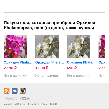
Покупатели, которые приобрели Орхидея
Phalaenopsis, mini (отцвел), также купили
ild...
Орхидея Phalaenopsis Liu's...
Орхидея Phalaenopsis Wild...
Орхидея Phalaenopsis Wild...
2 190
1 890
690
2 19
₽
₽
₽
Нет в наличии
Нет в наличии
Нет в наличии
Нет в 
info@orchid22.ru
+7-903-9126931, +7-3852-251668