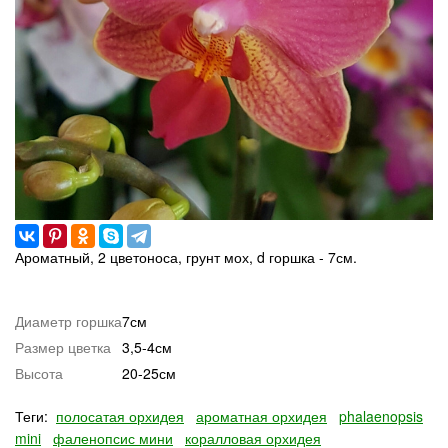
Ароматный, 2 цветоноса, грунт мох, d горшка - 7см.
Диаметр горшка
7см
Размер цветка
3,5-4см
Высота
20-25см
Теги:
полосатая орхидея
ароматная орхидея
phalaenopsis
mini
фаленопсис мини
коралловая орхидея