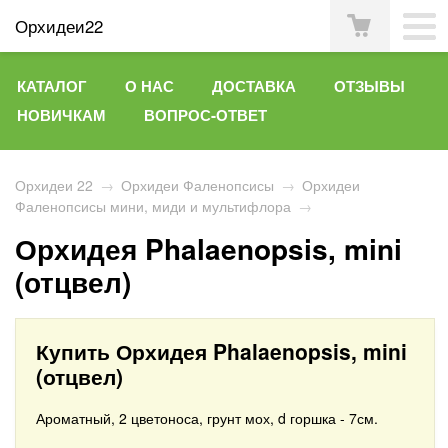
Орхидеи22
КАТАЛОГ
О НАС
ДОСТАВКА
ОТЗЫВЫ
НОВИЧКАМ
ВОПРОС-ОТВЕТ
Орхидеи 22
→
Орхидеи Фаленопсисы
→
Орхидеи
Фаленопсисы мини, миди и мультифлора
→
Орхидея Phalaenopsis, mini
(отцвел)
Купить Орхидея Phalaenopsis, mini
(отцвел)
Ароматный, 2 цветоноса, грунт мох, d горшка - 7см.