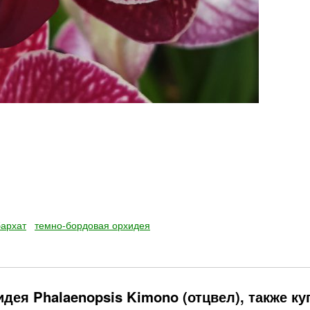
бархат
темно-бордовая орхидея
дея Phalaenopsis Kimono (отцвел), также ку