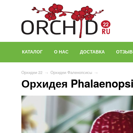
КАТАЛОГ
О НАС
ДОСТАВКА
ОТЗЫ
Орхидеи 22
→
Орхидеи Фаленопсисы
→
Орхидея Phalaenopsi