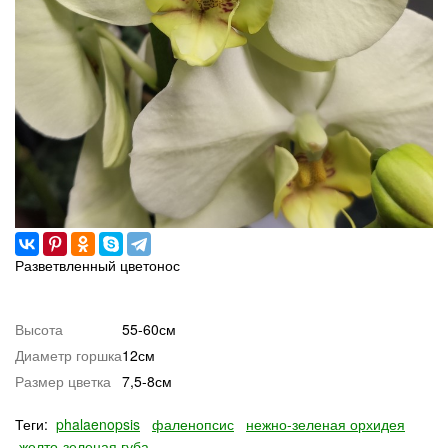
Разветвленный цветонос
Высота
55-60см
Диаметр горшка
12см
Размер цветка
7,5-8см
Теги:
phalaenopsis
фаленопсис
нежно-зеленая орхидея
желто-зеленая губа