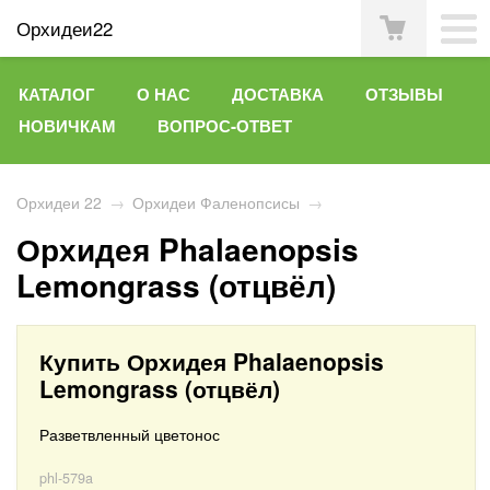
Орхидеи22
КАТАЛОГ
О НАС
ДОСТАВКА
ОТЗЫВЫ
НОВИЧКАМ
ВОПРОС-ОТВЕТ
Орхидеи 22
→
Орхидеи Фаленопсисы
→
Орхидея Phalaenopsis
Lemongrass (отцвёл)
Купить Орхидея Phalaenopsis
Lemongrass (отцвёл)
Разветвленный цветонос
phl-579a