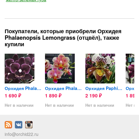
Покупатели, которые приобрели Орхидея
Phalaenopsis Lemongrass (отцвёл), также
купили
Big...
Орхидея Phalaenopsis Miki...
Орхидея Phalaenopsis Jc Red...
Орхидея Paphiopedilum hybrid
1 690
1 890
2 190
1 89
₽
₽
₽
Нет в наличии
Нет в наличии
Нет в наличии
Нет в 
info@orchid22.ru