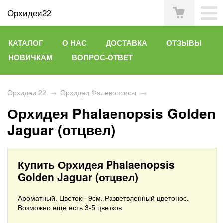
Орхидеи22
КАТАЛОГ
О НАС
ДОСТАВКА
ОТЗЫВЫ
НОВИЧКАМ
ВОПРОС-ОТВЕТ
Орхидеи 22
→
Орхидеи Фаленопсисы
→
Орхидея Phalaenopsis Golden
Jaguar (отцвел)
Купить Орхидея Phalaenopsis
Golden Jaguar (отцвел)
Ароматный. Цветок - 9см. Разветвленный цветонос.
Возможно еще есть 3-5 цветков