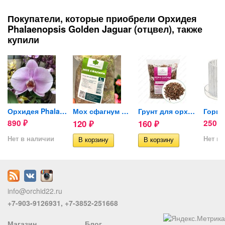
Покупатели, которые приобрели Орхидея
Phalaenopsis Golden Jaguar (отцвел), также
купили
Орхидея Phalaenopsis...
Мох сфагнум Орхимания 1л
Грунт для орхидей (кора...
890
120
160
250
₽
₽
₽
₽
Нет в наличии
Нет в 
info@orchid22.ru
+7-903-9126931, +7-3852-251668
Магазин
Блог