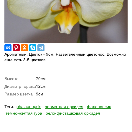
Ароматный. Цветок - 9см. Разветвленный цветонос. Возможно
еще есть 3-5 цветков
Высота
70см
Диаметр горшка
12см
Размер цветка
9см
Теги:
phalaenopsis
ароматная орхидея
фаленопсиc
темно-желтая губа
бело-фисташковая орхидея