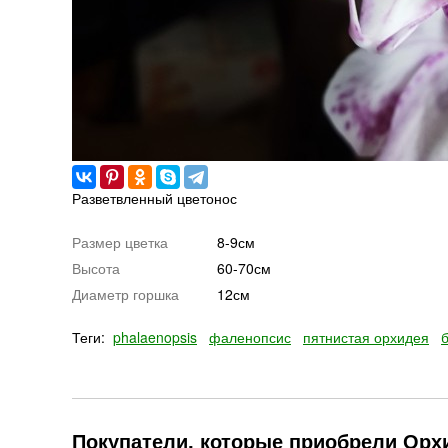
Разветвленный цветонос
Размер цветка
8-9см
Высота
60-70см
Диаметр горшка
12см
Теги:
phalaenopsis
фаленопсис
пятнистая орхидея
Покупатели, которые приобрели Орхи