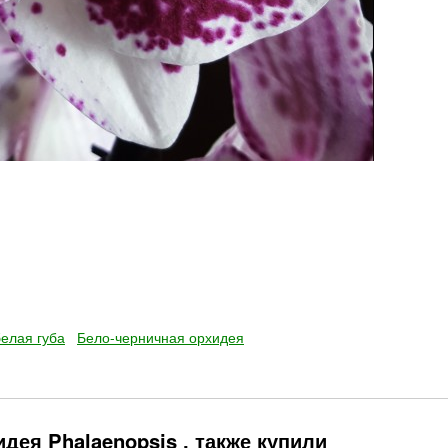
белая губа
Бело-черничная орхидея
дея Phalaenopsis , также купили