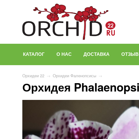
КАТАЛОГ
О НАС
ДОСТАВКА
ОТЗЫ
Орхидеи 22
→
Орхидеи Фаленопсисы
→
Орхидея Phalaenops