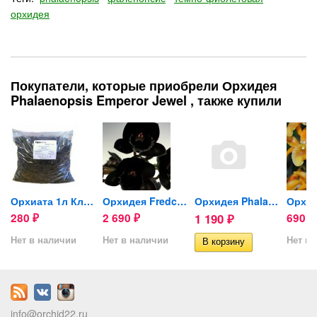
орхидея
Покупатели, которые приобрели Орхидея
Phalaenopsis Emperor Jewel , также купили
is...
Орхиата 1л Классик (кора...
Орхидея Fredclarkeara After...
Орхидея Phalaenopsis (отцвел)
280
2 690
1 190
690
₽
₽
₽
₽
Нет в наличии
Нет в наличии
Нет в 
info@orchid22.ru