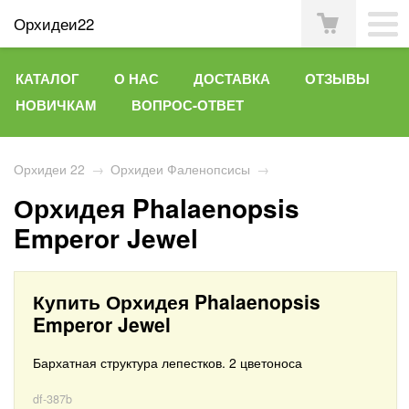
Орхидеи22
КАТАЛОГ
О НАС
ДОСТАВКА
ОТЗЫВЫ
НОВИЧКАМ
ВОПРОС-ОТВЕТ
Орхидеи 22
→
Орхидеи Фаленопсисы
→
Орхидея Phalaenopsis
Emperor Jewel
Купить Орхидея Phalaenopsis
Emperor Jewel
Бархатная структура лепестков. 2 цветоноса
df-387b