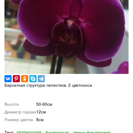
Бархатная структура лепестков. 2 цветоноса
Высота
50-60см
Диаметр горшка
12см
Размер цветка
8см
Теги:
phalaenopsis
фаленопсис
темно-фиолетовая