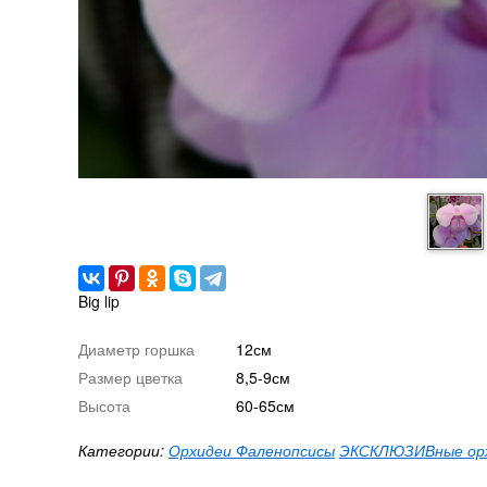
Big lip
Диаметр горшка
12см
Размер цветка
8,5-9см
Высота
60-65см
Категории:
Орхидеи Фаленопсисы
ЭКСКЛЮЗИВные ор