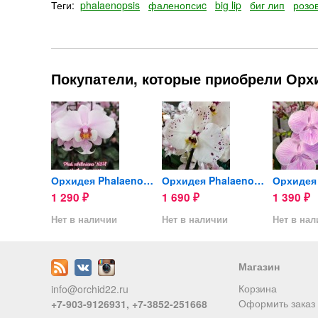
Теги:
phalaenopsis
фаленопсиc
big lip
биг лип
розо
Покупатели, которые приобрели Орхид
Орхидея Phalaenopsis Big...
Орхидея Phalaenopsis...
Орхидея Phalaenopsis
1 290
1 690
1 390
₽
₽
₽
ии
Нет в наличии
Нет в наличии
Нет в на
Магазин
Корзина
info@orchid22.ru
Оформить заказ
+7-903-9126931, +7-3852-251668