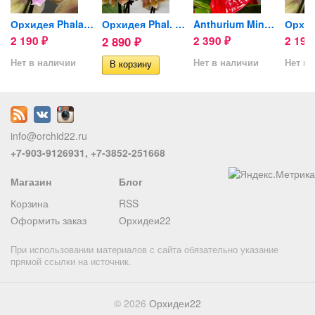
Орхидея Phalaenopsis Big...
Орхидея Phal. Perfume...
Anthurium Minnesota (отцвел)
2 190
2 890
2 390
2 19
₽
₽
₽
Нет в наличии
Нет в наличии
Нет в 
info@orchid22.ru
+7-903-9126931, +7-3852-251668
Магазин
Блог
Корзина
RSS
Оформить заказ
Орхидеи22
При использовании материалов с сайта обязательно указание
прямой ссылки на источник.
© 2026
Орхидеи22