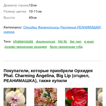
Диаметр горшка
12см
Размер цветка
10-11см
Высота
40см
Категории:
Орхидеи Фаленопсисы
Растения РЕАНИМАШКИ,
уценка
Теги:
phalaenopsis
фаленопсиc
big lip
биг лип
в крап
розово-черничная орхидея
бело-черничная губа
Покупатели, которые приобрели Орхидея
Phal. Charming Angelina, Big Lip (отцвел,
РЕАНИМАШКА), также купили