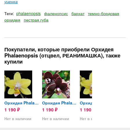
уценка
Теги:
phalaenopsis
фаленопсис
бархат
темно-бордовая
орхидея
пестрая губа
Покупатели, которые приобрели Орхидея
Phalaenopsis (отцвел, РЕАНИМАШКА), также
купили
own,...
Орхидея Phalaenopsis mini
Орхидея Phalaenopsis Brown,...
Орхидея Phalaenopsis mini
1 190
1 190
1 190
1 19
₽
₽
₽
Нет в наличии
Нет в наличии
Нет в наличии
Нет в 