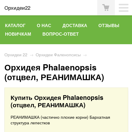
Орхидеи22
КАТАЛОГ
О НАС
ДОСТАВКА
ОТЗЫВЫ
НОВИЧКАМ
ВОПРОС-ОТВЕТ
Орхидеи 22
→
Орхидеи Фаленопсисы
→
Орхидея Phalaenopsis
(отцвел, РЕАНИМАШКА)
Купить Орхидея Phalaenopsis
(отцвел, РЕАНИМАШКА)
РЕАНИМАШКА (частично плохие корни) Бархатная
структура лепестков