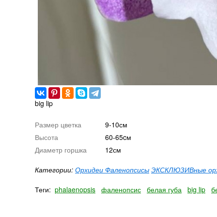
big lip
Размер цветка
9-10см
Высота
60-65cм
Диаметр горшка
12см
Категории:
Орхидеи Фаленопсисы
ЭКСКЛЮЗИВные ор
Теги:
phalaenopsis
фаленопсис
белая губа
big lip
б