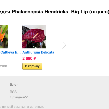
ея Phalaenopsis Hendricks, Big Lip (отцвел)
Орхидея Cattleya hybrid...
Anthurium Delicata
Эпин-Экстра 1мл
Anthu
2 690
60
1 59
₽
₽
личии
Блог
RSS
Орхидеи22
е прямой ссылки на источник.