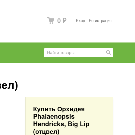
0
Вход
Регистрация
₽
вел)
Купить Орхидея
Phalaenopsis
Hendricks, Big Lip
(отцвел)