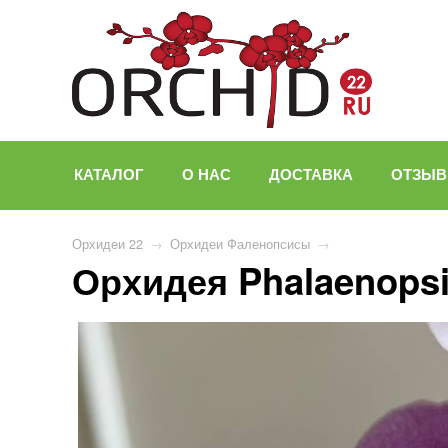
КАТАЛОГ
О НАС
ДОСТАВКА
ОТЗЫ
Орхидеи 22
→
Орхидеи Фаленопсисы
→
Орхидея Phalaenopsis