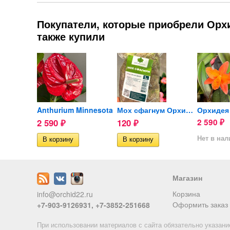
Покупатели, которые приобрели Орхид
также купили
Орхидея Phalaenopsis...
Anthurium Minnesota
Мох сфагнум Орхимания 1л
2 590
120
2 590
₽
₽
₽
Нет в на
Магазин
Корзина
info@orchid22.ru
Оформить заказ
+7-903-9126931, +7-3852-251668
При использовании материалов с сайта обязательно указани