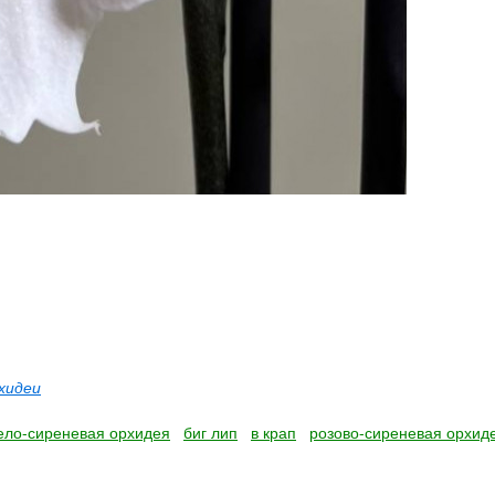
хидеи
ело-сиреневая орхидея
биг лип
в крап
розово-сиреневая орхид