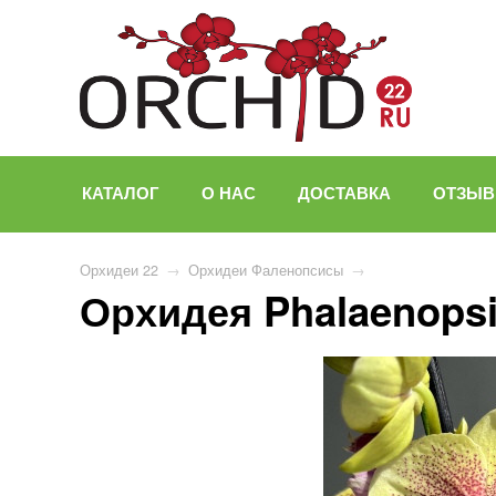
КАТАЛОГ
О НАС
ДОСТАВКА
ОТЗЫ
Орхидеи 22
→
Орхидеи Фаленопсисы
→
Орхидея Phalaenopsis