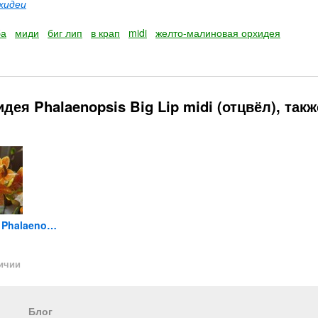
хидеи
ба
миди
биг лип
в крап
midi
желто-малиновая орхидея
ея Phalaenopsis Big Lip midi (отцвёл), такж
Орхидея Phalaenopsis Table...
Орхидея Phalaenopsis Kimono...
Орхидея Phalaenopsis...
2 890
1 890
1 890
₽
₽
личии
Нет в наличии
Нет в наличии
Нет в 
Блог