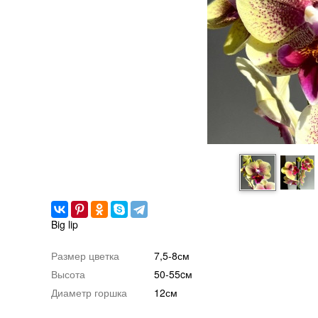
Big lip
Размер цветка
7,5-8см
Высота
50-55cм
Диаметр горшка
12см