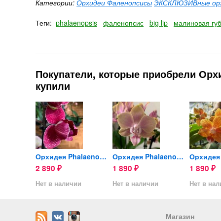
Категории:
Орхидеи Фаленопсисы
ЭКСКЛЮЗИВные ор
Теги:
phalaenopsis
фаленопсис
big lip
малиновая гу
Покупатели, которые приобрели Орхид
купили
Орхидея Phalaenopsis Table...
Орхидея Phalaenopsis Kimono...
Орхидея Phalaenopsis...
2 890
1 890
1 890
₽
₽
₽
ии
Нет в наличии
Нет в наличии
Нет в на
Магазин