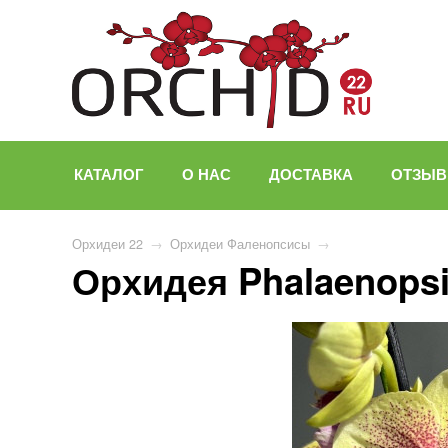
КАТАЛОГ
О НАС
ДОСТАВКА
ОТЗЫ
Орхидеи 22
→
Орхидеи Фаленопсисы
→
Орхидея Phalaenopsis