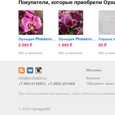
Покупатели, которые приобрели Орхи
Орхидея Phalaenopsis (отцвёл)
Орхидея Phalaenopsis Victorio
Орхидея Phalaenopsis...
2 590
1 890
85
₽
₽
₽
ии
Нет в наличии
Нет в наличии
Нет в на
Магазин
Корзина
info@orchid22.ru
Оформить заказ
+7-903-9126931, +7-3852-251668
При использовании материалов с сайта обязательно указани
© 2026
Орхидеи22