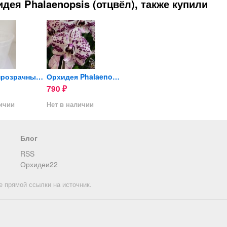
дея Phalaenopsis (отцвёл), также купили
Горшок прозрачный для...
Орхидея Phalaenopsis (отцвёл)
Орхидея Phalaenopsis Victorio
790
2 590
1 890
₽
₽
личии
Нет в наличии
Нет в наличии
Нет в 
Блог
RSS
Орхидеи22
е прямой ссылки на источник.