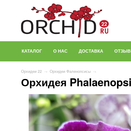
КАТАЛОГ
О НАС
ДОСТАВКА
ОТЗЫ
Орхидеи 22
→
Орхидеи Фаленопсисы
→
Орхидея Phalaenopsi