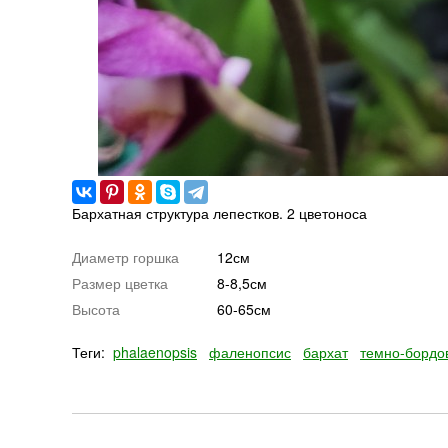
Бархатная структура лепестков. 2 цветоноса
Диаметр горшка
12см
Размер цветка
8-8,5см
Высота
60-65см
Теги:
phalaenopsis
фаленопсис
бархат
темно-бордо