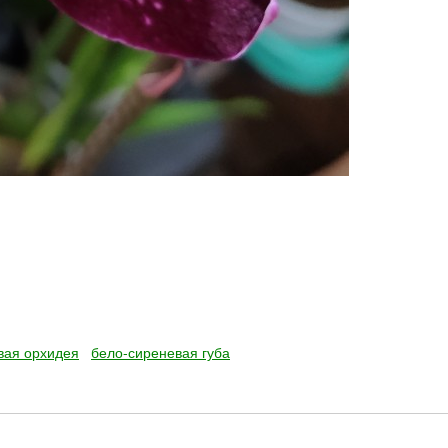
вая орхидея
бело-сиреневая губа