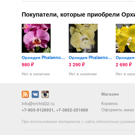
Покупатели, которые приобрели Орхид
Орхидея Phalaenopsis...
Орхидея Phalaenopsis (отцвел)
Орхидея Phalaenopsis...
980
3 290
2 690
₽
₽
₽
ии
Нет в наличии
Нет в наличии
Нет в на
Магазин
Корзина
info@orchid22.ru
Оформить заказ
+7-903-9126931, +7-3852-251668
При использовании материалов с сайта обязательно указани