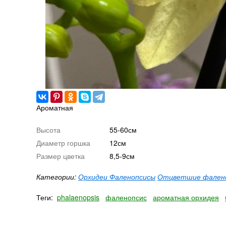
Ароматная
Высота
55-60см
Диаметр горшка
12см
Размер цветка
8,5-9см
Категории:
Орхидеи Фаленопсисы
Отцветшие фален
Теги:
phalaenopsis
фаленопсис
ароматная орхидея