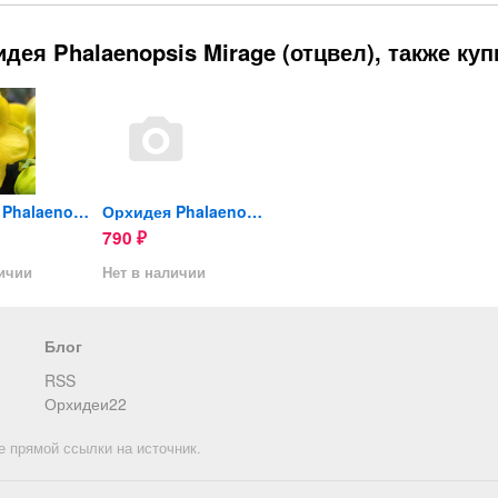
ея Phalaenopsis Mirage (отцвел), также ку
Орхидея Phalaenopsis Sogo...
Орхидея Phalaenopsis...
Орхидея Phalaenopsis (отцвел)
790
980
3 290
₽
₽
личии
Нет в наличии
Нет в наличии
Нет в 
Блог
RSS
Орхидеи22
е прямой ссылки на источник.