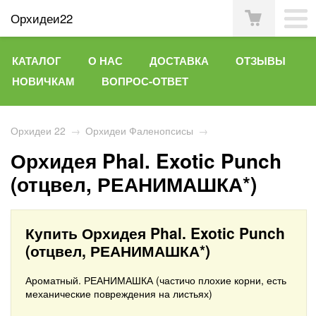
Орхидеи22
КАТАЛОГ
О НАС
ДОСТАВКА
ОТЗЫВЫ
НОВИЧКАМ
ВОПРОС-ОТВЕТ
Орхидеи 22
→
Орхидеи Фаленопсисы
→
Орхидея Phal. Exotic Punch
(отцвел, РЕАНИМАШКА*)
Купить Орхидея Phal. Exotic Punch
(отцвел, РЕАНИМАШКА*)
Ароматный. РЕАНИМАШКА (частичо плохие корни, есть
механические повреждения на листьях)