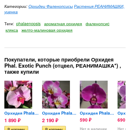
Категории:
Орхидеи Фаленопсисы
Растения РЕАНИМАШКИ,
уценка
Теги:
phalaenopsis
ароматная орхидея
фаленопсиc
клякса
желто-малиновая орхидея
Покупатели, которые приобрели Орхидея
Phal. Exotic Punch (отцвел, РЕАНИМАШКА*) ,
также купили
reen...
Орхидея Phalaenopsis Tropic...
Орхидея Phalaenopsis Split...
Орхидея Phalaenopsis...
1 890
2 190
590
690
₽
₽
₽
₽
Нет в наличии
Нет в 