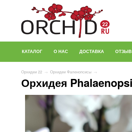
КАТАЛОГ
О НАС
ДОСТАВКА
ОТЗЫ
Орхидеи 22
→
Орхидеи Фаленопсисы
→
Орхидея Phalaenops