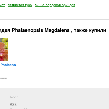
хат
пятнистая губа
винно-бордовая орхидея
дея Phalaenopsis Magdalena , также купили
Орхидея Phalaenopsis Sunset...
Орхидея Phalaenopsis Red...
Орхидея Phalaenopsis (отцвел)
890
1 190
2 190
₽
₽
личии
Нет в наличии
Нет в 
Блог
RSS