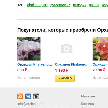
Теги:
phalaenopsis
фаленопсис
пелорик
peloric
бар
Покупатели, которые приобрели Орхи
Орхидея Phalaenopsis Sunset...
Орхидея Phalaenopsis Red...
Орхидея Phalaenopsis (отцвел)
890
1 190
2 190
₽
₽
₽
ии
Нет в наличии
Нет в на
Магазин
Корзина
info@orchid22.ru