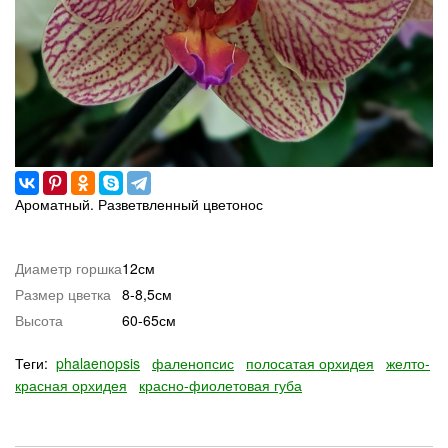
Ароматный. Разветвленный цветонос
Диаметр горшка
12см
Размер цветка
8-8,5см
Высота
60-65см
Теги:
phalaenopsis
фаленопсис
полосатая орхидея
желто-
красная орхидея
красно-фиолетовая губа