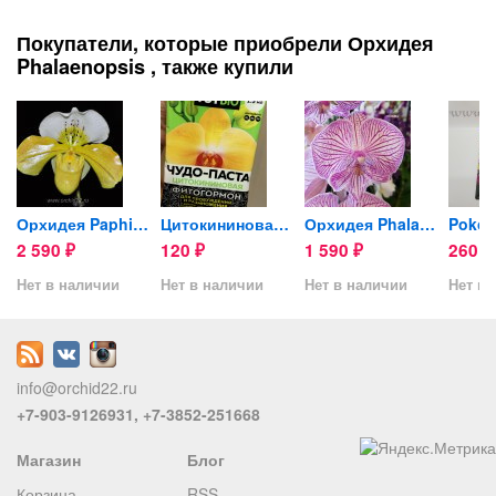
Покупатели, которые приобрели Орхидея
Phalaenopsis , также купили
Big...
Орхидея Paphiopedilum...
Цитокининовая паста TUTBIO...
Орхидея Phalaenopsis Big...
2 590
120
1 590
260
₽
₽
₽
₽
Нет в наличии
Нет в наличии
Нет в наличии
Нет в 
info@orchid22.ru
+7-903-9126931, +7-3852-251668
Магазин
Блог
Корзина
RSS