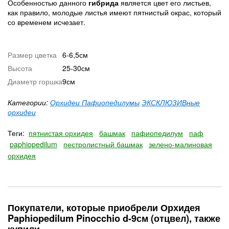
Особенностью данного
гибрида
является цвет его листьев,
как правило, молодые листья имеют пятнистый окрас, который
со временем исчезает.
Размер цветка
6-6,5см
Высота
25-30см
Диаметр горшка
9см
Категории:
Орхидеи Пафиопедилумы
ЭКСКЛЮЗИВные
орхидеи
Теги:
пятнистая орхидея
башмак
пафиопедилум
паф
paphiopedilum
пестролистный башмак
зелено-малиновая
орхидея
Покупатели, которые приобрели Орхидея
Paphiopedilum Pinocchio d-9см (отцвел), также