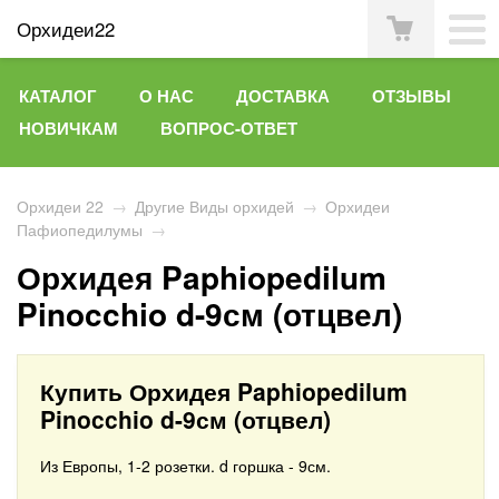
Орхидеи22
КАТАЛОГ
О НАС
ДОСТАВКА
ОТЗЫВЫ
НОВИЧКАМ
ВОПРОС-ОТВЕТ
Орхидеи 22
→
Другие Виды орхидей
→
Орхидеи
Пафиопедилумы
→
Орхидея Paphiopedilum
Pinocchio d-9см (отцвел)
Купить Орхидея Paphiopedilum
Pinocchio d-9см (отцвел)
Из Европы, 1-2 розетки. d горшка - 9см.