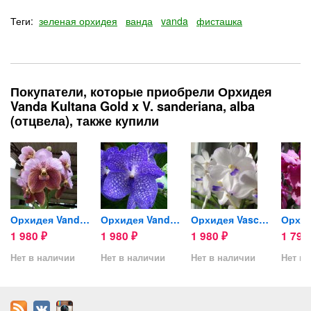
Теги:
зеленая орхидея
ванда
vanda
фисташка
Покупатели, которые приобрели Орхидея
Vanda Kultana Gold x V. sanderiana, alba
(отцвела), также купили
я...
Орхидея Vanda Sanderiana x...
Орхидея Vanda Sansai Blue...
Орхидея Vascostylis Viboon...
1 980
1 980
1 980
1 79
₽
₽
₽
Нет в наличии
Нет в наличии
Нет в наличии
Нет в 