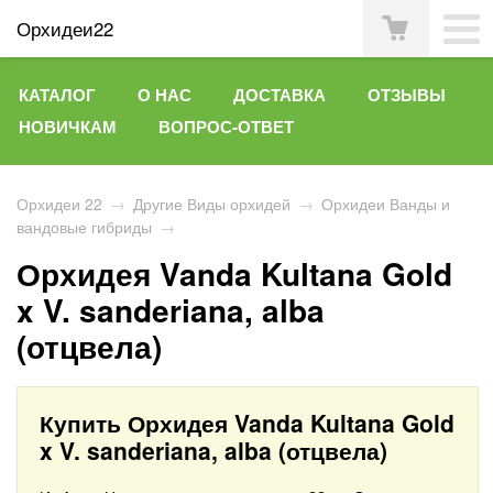
Орхидеи22
КАТАЛОГ
О НАС
ДОСТАВКА
ОТЗЫВЫ
НОВИЧКАМ
ВОПРОС-ОТВЕТ
Орхидеи 22
→
Другие Виды орхидей
→
Орхидеи Ванды и
вандовые гибриды
→
Орхидея Vanda Kultana Gold
x V. sanderiana, alba
(отцвела)
Купить Орхидея Vanda Kultana Gold
x V. sanderiana, alba (отцвела)