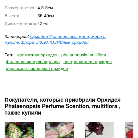
Размер цветка
4,5-5см
Высота
35-40см
Диаметр горшка
12см
Категории:
Орхидеи Фаленопсисы мини, миди и
мультифлора
ЭКСКЛЮЗИВные орхидеи
Теги:
ароматная орхидея
phalaenopsis multiflora
фаленопсис мультифлора
пестролистная орхидея
персиково-сиреневая орхидея
Покупатели, которые приобрели Орхидея
Phalaenopsis Perfumе Scention, multiflora ,
также купили