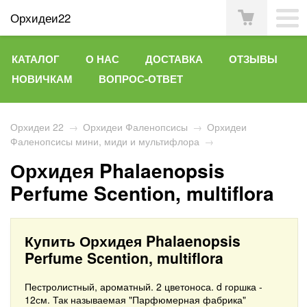
Орхидеи22
КАТАЛОГ
О НАС
ДОСТАВКА
ОТЗЫВЫ
НОВИЧКАМ
ВОПРОС-ОТВЕТ
Орхидеи 22
→
Орхидеи Фаленопсисы
→
Орхидеи
Фаленопсисы мини, миди и мультифлора
→
Орхидея Phalaenopsis
Perfumе Scention, multiflora
Купить Орхидея Phalaenopsis
Perfumе Scention, multiflora
Пестролистный, ароматный. 2 цветоноса. d горшка -
12см. Так называемая "Парфюмерная фабрика"