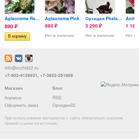
is...
Aglaonema Red Zircon (детка)
Aglaonema Pink
Орхидея Phalaenopsis Black...
Anthu
890
980
3 290
1 19
₽
₽
₽
Нет в наличии
Нет в наличии
Нет в 
info@orchid22.ru
+7-903-9126931, +7-3852-251668
Магазин
Блог
Корзина
RSS
Оформить заказ
Орхидеи22
При использовании материалов с сайта обязательно указание
прямой ссылки на источник.