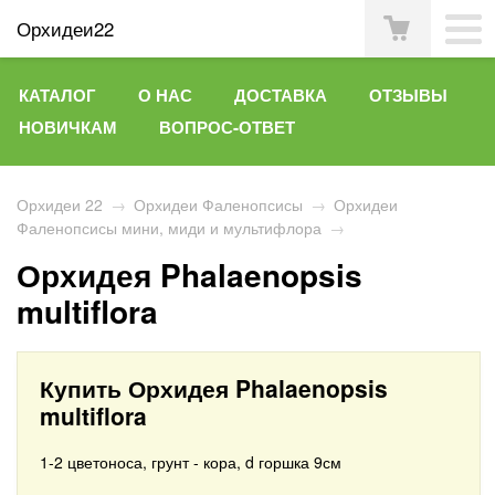
Орхидеи22
КАТАЛОГ
О НАС
ДОСТАВКА
ОТЗЫВЫ
НОВИЧКАМ
ВОПРОС-ОТВЕТ
Орхидеи 22
→
Орхидеи Фаленопсисы
→
Орхидеи
Фаленопсисы мини, миди и мультифлора
→
Орхидея Phalaenopsis
multiflora
Купить Орхидея Phalaenopsis
multiflora
1-2 цветоноса, грунт - кора, d горшка 9см