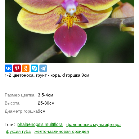
1-2 цветоноса, грунт - кора, d горшка 9см.
Размер цветка
3,5-4см
Высота
25-30см
Диаметр горшка
9см
Теги:
phalaenopsis multiflora
фаленопсис мультифлора
фуксия губа
желто-малиновая орхидея