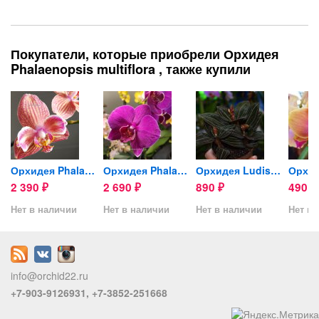
Покупатели, которые приобрели Орхидея
Phalaenopsis multiflora , также купили
lden...
Орхидея Phalaenopsis (отцвёл)
Орхидея Phalaenopsis Nemesis
Орхидея Ludisia Red Velvet...
2 390
2 690
890
490
₽
₽
₽
₽
Нет в наличии
Нет в наличии
Нет в наличии
Нет в 
info@orchid22.ru
+7-903-9126931, +7-3852-251668