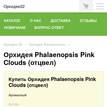
Орхидеи22
КАТАЛОГ
О НАС
ДОСТАВКА
ОТЗЫВЫ
НОВИЧКАМ
ВОПРОС-ОТВЕТ
Орхидеи 22
→
Орхидеи Фаленопсисы
→
Орхидея Phalaenopsis Pink
Clouds (отцвел)
Купить Орхидея Phalaenopsis Pink
Clouds (отцвел)
Ароматный
df-210a