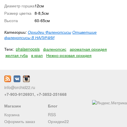
Диаметр горшка
12см
Размер цветка
8-8,5см
Высота
60-65см
Категории:
Орхидеи Фаленопсисы
Отцветшие
фаленопсисы В НАЛИЧИИ
Теги:
phalaenopsis
фаленопсис
ароматная орхидея
желтая губа
в крап
Нежно-розовая орхидея
info@orchid22.ru
+7-903-9126931, +7-3852-251668
Магазин
Блог
Корзина
RSS
Оформить заказ
Орхидеи22